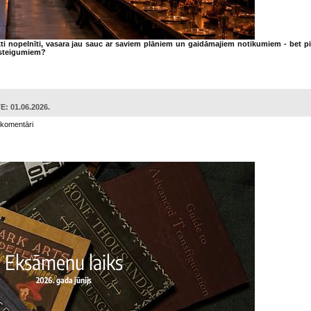
ti nopelnīti, vasara jau sauc ar saviem plāniem un gaidāmajiem notikumiem - bet p
rsteigumiem?
: 01.06.2026.
 komentāri