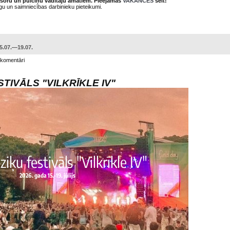
fesoru un pulciņu vadītāju amatiem. Pieejamās
VAKANCES
šeit!
rgu un saimniecības darbinieku pieteikumi.
.07.—19.07.
 komentāri
TIVĀLS "VILKRĪKLE IV"