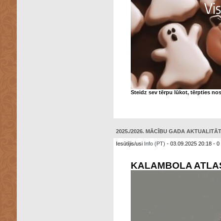
Steidz sev tērpu lūkot, tērpties n
2025./2026. MĀCĪBU GADA AKTUALITĀTE
Iesūtījis/usi
Info (PT)
- 03.09.2025 20:18 - 0
KALAMBOLA ATLA