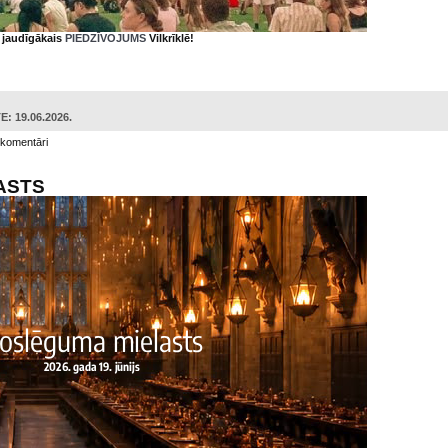
s jaudīgākais
PIEDZĪVOJUMS
Vilkrīklē!
: 19.06.2026.
 komentāri
ASTS