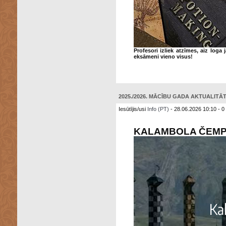
Profesori izliek atzīmes, aiz log
eksāmeni vieno visus!
2025./2026. MĀCĪBU GADA AKTUALITĀTE
Iesūtījis/usi
Info (PT)
- 28.06.2026 10:10 - 0
KALAMBOLA ČEMP