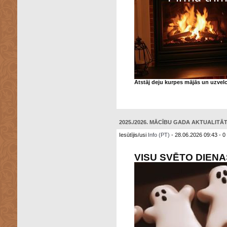
Atstāj deju kurpes mājās un uzvelc
2025./2026. MĀCĪBU GADA AKTUALITĀTE
Iesūtījis/usi
Info (PT)
- 28.06.2026 09:43 - 0
VISU SVĒTO DIEN