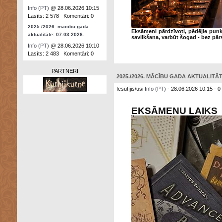
Info (PT)
@ 28.06.2026 10:15
Lasīts: 2 578 Komentāri: 0
2025./2026. mācību gada
Eksāmeni pārdzīvoti, pēdējie punk
aktualitāte: 07.03.2026.
savilkšana, varbūt šogad - bez pā
Info (PT)
@ 28.06.2026 10:10
Lasīts: 2 483 Komentāri: 0
PARTNERI
2025./2026. MĀCĪBU GADA AKTUALITĀTE
Iesūtījis/usi
Info (PT)
- 28.06.2026 10:15 - 0
EKSĀMENU LAIKS