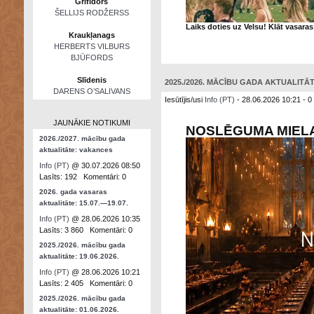
Grifidors
ŠELLIJS RODŽERSS
Laiks doties uz Velsu! Klāt vasara
Kraukļanags
HERBERTS VILBURS
BJŪFORDS
Slīdenis
2025./2026. MĀCĪBU GADA AKTUALITĀTE
DARENS O’SALIVANS
Iesūtījis/usi
Info (PT)
- 28.06.2026 10:21 - 0
JAUNĀKIE NOTIKUMI
NOSLĒGUMA MIEL
2026./2027. mācību gada
aktualitāte: vakances
Info (PT)
@ 30.07.2026 08:50
Lasīts: 192 Komentāri: 0
2026. gada vasaras
aktualitāte: 15.07.—19.07.
Info (PT)
@ 28.06.2026 10:35
Lasīts: 3 860 Komentāri: 0
2025./2026. mācību gada
aktualitāte: 19.06.2026.
Info (PT)
@ 28.06.2026 10:21
Lasīts: 2 405 Komentāri: 0
2025./2026. mācību gada
aktualitāte: 01.06.2026.