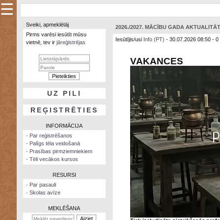
☰
×
Sveiki, apmeklētāj
2026./2027. MĀCĪBU GADA AKTUALITĀ
Sarunu
Pirms varēsi iesūtīt mūsu
pavediens
Iesūtījis/usi
Info (PT)
- 30.07.2026 08:50 - 0
vietnē, tev ir
jāreģistrējas
VAKANCES
Manas
piezīmes
Grāmatzīmes
UZ PILI
Šodienas
notikumi
REĢISTRĒTIES
Laupītāju
INFORMĀCIJA
karte
·
Par reģistrēšanos
·
Palīgs tēla veidošanā
·
Prasības pirmziemniekiem
Visatcera
·
Tēli vecākos kursos
almanahs
RESURSI
Arhīvs
·
Par pasauli
·
Skolas avīze
MEKLĒŠANA