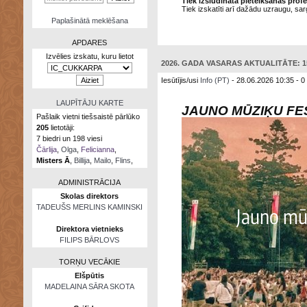
Tiek izsludināta pieteikšanās pro
Tiek izskatīti arī dažādu uzraugu, sa
Paplašinātā meklēšana
APDARES
Izvēlies izskatu, kuru lietot
Zināšanu
2026. GADA VASARAS AKTUALITĀTE: 15
testi
Iesūtījis/usi
Info (PT)
- 28.06.2026 10:35 - 0
Kristāla
lode
LAUPĪTĀJU KARTE
JAUNO MŪZIĶU FES
Pašlaik vietni tiešsaistē pārlūko
Rūnu
205
lietotāji:
komplekts
7 biedri un 198 viesi
Čārlija
,
Olga
,
Felicianna
,
Galeonu
Misters Ā
,
Billija
,
Mailo
,
Flins
,
kalkulators
ADMINISTRĀCIJA
Nomētātās
Skolas direktors
kārtis
TADEUŠS MERLINS KAMINSKI
Direktora vietnieks
FILIPS BĀRLOVS
TORŅU VECĀKIE
Elšpūtis
MADELAINA SĀRA SKOTA