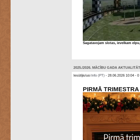
Sagatavojam slotas, ievelkam elpu, 
2025./2026. MĀCĪBU GADA AKTUALITĀTE
Iesūtījis/usi
Info (PT)
- 28.06.2026 10:04 - 0
PIRMĀ TRIMESTR