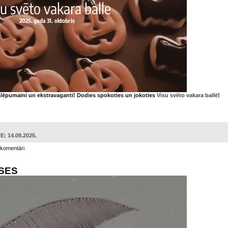
oslēpumaini un ekstravaganti! Dodies spokoties un jokoties
Visu svēto vakara ballē
!
: 14.09.2025.
 komentāri
SES