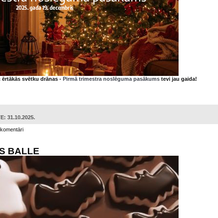
 ērtākās svētku drānas -
Pirmā trimestra noslēguma pasākums
tevi jau gaida!
: 31.10.2025.
 komentāri
AS BALLE