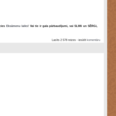
ācies
Eksāmenu laiks
! Vai tie ir gala pārbaudījumi, vai SLIMi un SĒRGi,
Lasīts 2 578 reizes - iesūtīt
komentāru