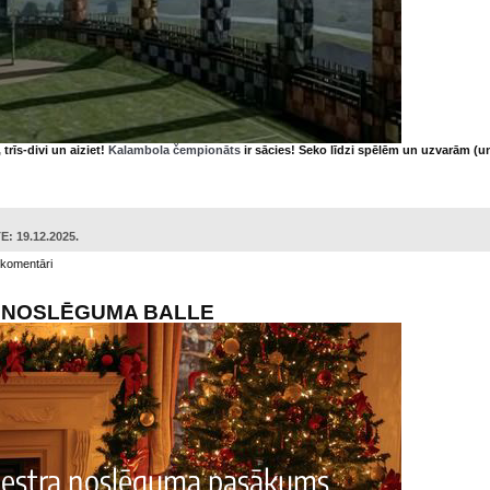
trīs-divi un aiziet!
Kalambola čempionāts
ir sācies! Seko līdzi spēlēm un uzvarām (u
: 19.12.2025.
 komentāri
A NOSLĒGUMA BALLE