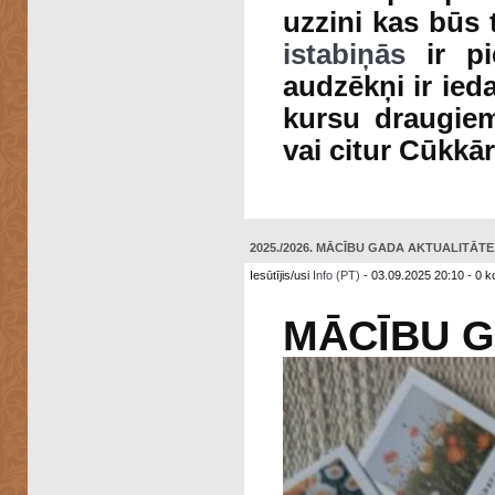
uzzini kas būs 
istabiņās
ir pi
audzēkņi ir ieda
kursu draugiem
vai citur Cūkkā
2025./2026. MĀCĪBU GADA AKTUALITĀTE: 
Iesūtījis/usi
Info (PT)
- 03.09.2025 20:10 - 0 k
MĀCĪBU G