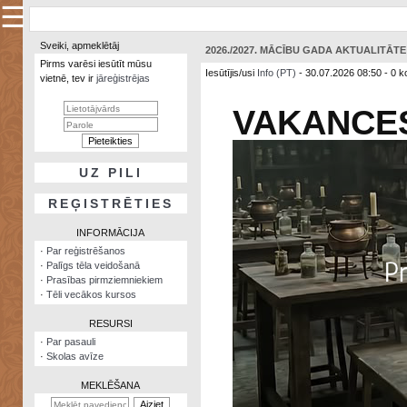
☰
×
Sveiki, apmeklētāj
2026./2027. MĀCĪBU GADA AKTUALITĀT
Sarunu
Pirms varēsi iesūtīt mūsu
pavediens
Iesūtījis/usi
Info (PT)
- 30.07.2026 08:50 - 0 k
vietnē, tev ir
jāreģistrējas
VAKANCE
Manas
piezīmes
Grāmatzīmes
UZ PILI
Šodienas
notikumi
REĢISTRĒTIES
Laupītāju
INFORMĀCIJA
karte
·
Par reģistrēšanos
·
Palīgs tēla veidošanā
·
Prasības pirmziemniekiem
Visatcera
·
Tēli vecākos kursos
almanahs
RESURSI
Arhīvs
·
Par pasauli
·
Skolas avīze
MEKLĒŠANA