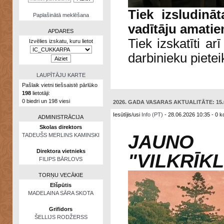
Tiek izsludinā
Paplašinātā meklēšana
vadītāju amati
APDARES
Tiek izskatīti a
Izvēlies izskatu, kuru lietot
Zināšanu
testi
darbinieku pietei
Kristāla
lode
LAUPĪTĀJU KARTE
Pašlaik vietni tiešsaistē pārlūko
Rūnu
198
lietotāji:
komplekts
0 biedri un 198 viesi
2026. GADA VASARAS AKTUALITĀTE: 15.0
Galeonu
Iesūtījis/usi
Info (PT)
- 28.06.2026 10:35 - 0 k
ADMINISTRĀCIJA
kalkulators
Skolas direktors
JAUNO 
TADEUŠS MERLINS KAMINSKI
Nomētātās
kārtis
Direktora vietnieks
"VILKRĪKL
FILIPS BĀRLOVS
TORŅU VECĀKIE
Elšpūtis
MADELAINA SĀRA SKOTA
Grifidors
ŠELLIJS RODŽERSS