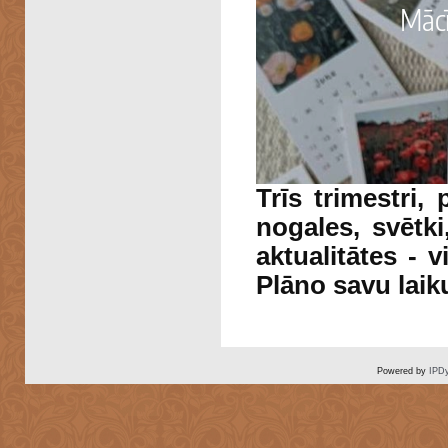
Trīs trimestri,
nogales, svētk
aktualitātes - 
Plāno savu laiku
Powered by
IPDy