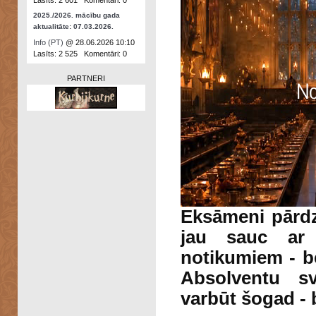
Lasīts: 2 601 Komentāri: 0
2025./2026. mācību gada
aktualitāte: 07.03.2026.
Info (PT)
@ 28.06.2026 10:10
Lasīts: 2 525 Komentāri: 0
PARTNERI
Eksāmeni pārdzī
jau sauc ar
notikumiem - b
Absolventu sv
varbūt šogad -