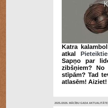
Katra kalambolis
atkal
Pieteikt
Sapņo par li
zibšņiem? No 
stīpām? Tad tev
atlasēm! Aiziet!
2025./2026. MĀCĪBU GADA AKTUALITĀTE: 