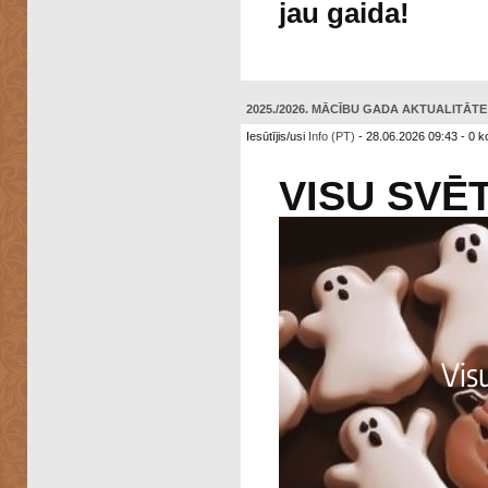
jau gaida!
2025./2026. MĀCĪBU GADA AKTUALITĀTE: 
Iesūtījis/usi
Info (PT)
- 28.06.2026 09:43 - 0 k
VISU SVĒ