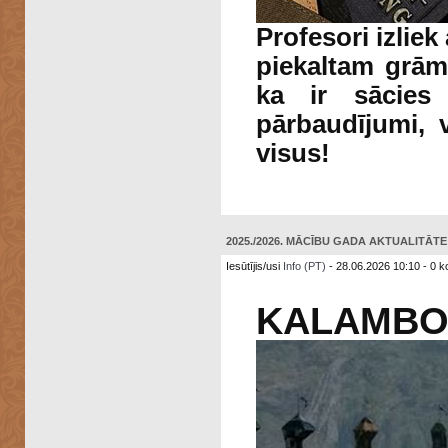
Profesori izliek 
piekaltam grā
ka ir sācie
pārbaudījumi,
visus!
2025./2026. MĀCĪBU GADA AKTUALITĀTE: 
Iesūtījis/usi
Info (PT)
- 28.06.2026 10:10 - 0 k
KALAMBO