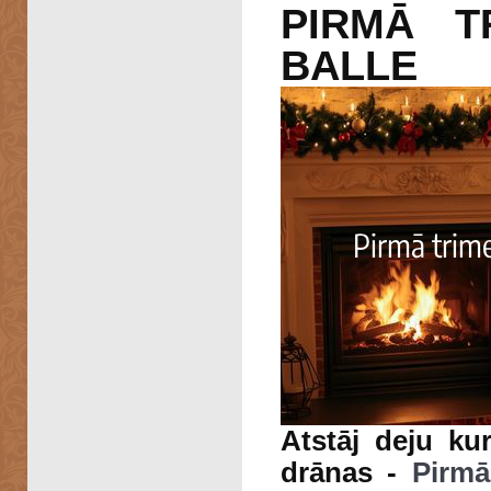
PIRMĀ T
BALLE
Atstāj deju ku
drānas -
Pirmā