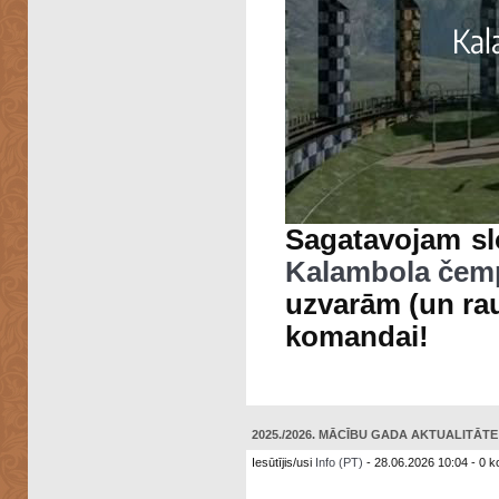
Sagatavojam slo
Kalambola čem
uzvarām (un rau
komandai!
2025./2026. MĀCĪBU GADA AKTUALITĀTE: 
Iesūtījis/usi
Info (PT)
- 28.06.2026 10:04 - 0 k