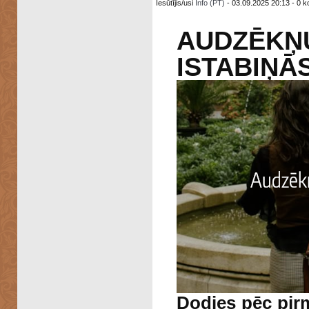
Iesūtījis/usi
Info (PT)
- 03.09.2025 20:13 - 0 k
AUDZĒKŅ
ISTABIŅĀ
Dodies pēc pir