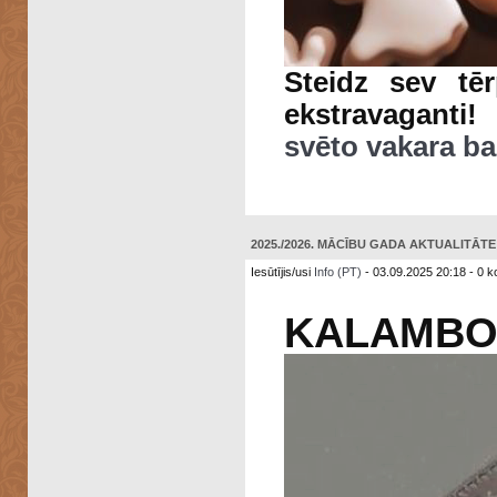
Steidz sev tē
ekstravaganti
svēto vakara ba
2025./2026. MĀCĪBU GADA AKTUALITĀTE: 
Iesūtījis/usi
Info (PT)
- 03.09.2025 20:18 - 0 k
KALAMBO